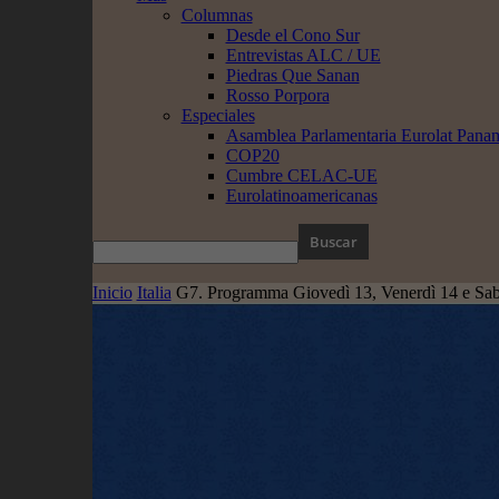
Columnas
Desde el Cono Sur
Entrevistas ALC / UE
Piedras Que Sanan
Rosso Porpora
Especiales
Asamblea Parlamentaria Eurolat Pana
COP20
Cumbre CELAC-UE
Eurolatinoamericanas
Inicio
Italia
G7. Programma Giovedì 13, Venerdì 14 e Sab