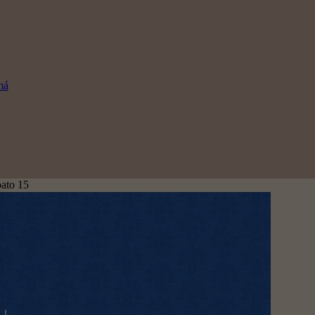
má
ato 15