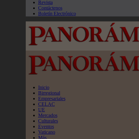
Revista
Contáctenos
Boletín Electrónico
Inicio
Birregional
Empresariales
CELAC
UE
Mercados
Culturales
Eventos
Vaticano
Más