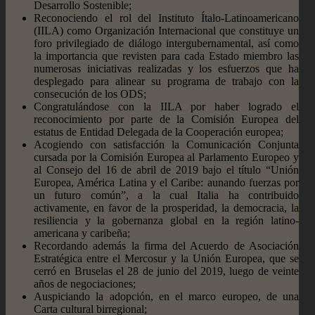
Desarrollo Sostenible;
Reconociendo el rol del Instituto Ítalo-Latinoamericano
(IILA) como Organización Internacional que constituye un
foro privilegiado de diálogo intergubernamental, así como
la importancia que revisten para cada Estado miembro las
numerosas iniciativas realizadas y los esfuerzos que ha
desplegado para alinear su programa de trabajo con la
consecución de los ODS;
Congratulándose con la IILA por haber logrado el
reconocimiento por parte de la Comisión Europea del
estatus de Entidad Delegada de la Cooperación europea;
Acogiendo con satisfacción la Comunicación Conjunta
cursada por la Comisión Europea al Parlamento Europeo y
al Consejo del 16 de abril de 2019 bajo el título “Unión
Europea, América Latina y el Caribe: aunando fuerzas por
un futuro común”, a la cual Italia ha contribuido
activamente, en favor de la prosperidad, la democracia, la
resiliencia y la gobernanza global en la región latino-
americana y caribeña;
Recordando además la firma del Acuerdo de Asociación
Estratégica entre el Mercosur y la Unión Europea, que se
cerró en Bruselas el 28 de junio del 2019, luego de veinte
años de negociaciones;
Auspiciando la adopción, en el marco europeo, de una
Carta cultural birregional;