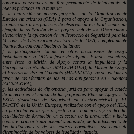
contactos personales y un foro permanente de intercambio de
buenas prácticas en la materia;
e. la realización de nuevos proyectos con la Organización de
Estados Americanos (OEA)
1
para el apoyo a la Organización,
en particular a los procesos de observación electoral, como por
ejemplo la realización de la página web de los Observadores
electorales y la aplicación de un Protocolo de Seguridad para las
Misiones de Observación Electoral de la OEA, completamente
financiados con contribuciones italianas;
f. la participación italiana en otros mecanismos de apoyo
instituidos por la OEA a favor de algunos Estados miembros,
entre éstos la Misión de Apoyo contra la Impunidad y la
Corrupción en Honduras (MACCIH-OEA), la Misión de Apoyo
al Proceso de Paz en Colombia (MAPP-OEA), las actuaciones a
favor de las víctimas de las minas anti-persona en Colombia
(AICMA-OEA);
g. las actividades de diplomacia jurídica para apoyar el estado
de derecho en el marco de los programas Plan de Apoyo a la
ESCA (Estrategia de Seguridad en Centroamérica) y EL
PAcCTO de la Unión Europea, realizados con el apoyo del IILA,
en particular en lo que respecta a las numerosas y calificadas
actividades de formación en el sector de la prevención y lucha
contra el crimen transnacional organizado, de fortalecimiento de
las instituciones y de los marcos normativos, así como de
diseminación de los valores de legalidad y justicia;