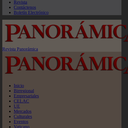
Revista
Contáctenos
Boletín Electrónico
Revista Panorámica
Inicio
Birregional
Empresariales
CELAC
UE
Mercados
Culturales
Eventos
Vaticano