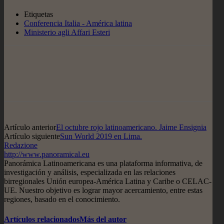
Etiquetas
Conferencia Italia - América latina
Ministerio agli Affari Esteri
Artículo anterior
El octubre rojo latinoamericano. Jaime Ensignia
Artículo siguiente
Sun World 2019 en Lima.
Redazione
http://www.panoramical.eu
Panorámica Latinoamericana es una plataforma informativa, de
investigación y análisis, especializada en las relaciones
birregionales Unión europea-América Latina y Caribe o CELAC-
UE. Nuestro objetivo es lograr mayor acercamiento, entre estas
regiones, basado en el conocimiento.
Artículos relacionados
Más del autor