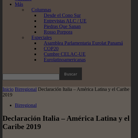
Más
Columnas
Desde el Cono Sur
Entrevistas ALC / UE
Piedras Que Sanan
Rosso Porpora
Especiales
Asamblea Parlamentaria Eurolat Panamá
COP20
Cumbre CELAC-UE
Eurolatinoamericanas
Inicio
Birregional
Declaración Italia – América Latina y el Caribe
2019
Birregional
Declaración Italia – América Latina y el
Caribe 2019