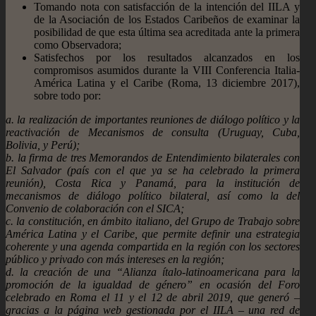
Tomando nota con satisfacción de la intención del IILA y
de la Asociación de los Estados Caribeños de examinar la
posibilidad de que esta última sea acreditada ante la primera
como Observadora;
Satisfechos por los resultados alcanzados en los
compromisos asumidos durante la VIII Conferencia Italia-
América Latina y el Caribe (Roma, 13 diciembre 2017),
sobre todo por:
a. la realización de importantes reuniones de diálogo político y la
reactivación de Mecanismos de consulta (Uruguay, Cuba,
Bolivia, y Perú);
b. la firma de tres Memorandos de Entendimiento bilaterales con
El Salvador (país con el que ya se ha celebrado la primera
reunión), Costa Rica y Panamá, para la institución de
mecanismos de diálogo político bilateral, así como la del
Convenio de colaboración con el SICA;
c. la constitución, en ámbito italiano, del Grupo de Trabajo sobre
América Latina y el Caribe, que permite definir una estrategia
coherente y una agenda compartida en la región con los sectores
público y privado con más intereses en la región;
d. la creación de una “Alianza ítalo-latinoamericana para la
promoción de la igualdad de género” en ocasión del Foro
celebrado en Roma el 11 y el 12 de abril 2019, que generó –
gracias a la página web gestionada por el IILA – una red de