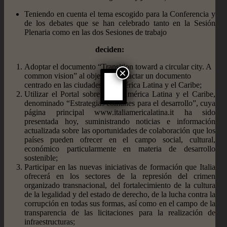
Teniendo en cuenta el tema escogido para la Conferencia y
de los debates que se han celebrado tanto en la Sesión
Plenaria como en las dos Sesiones de trabajo
deciden:
Adoptar el documento “Transition toward a circular city. A
×
common vision” al objeto de redactar un documento
centrado en las ciudades de América Latina y el Caribe;
Utilizar el Portal sobre Italia-América Latina y el Caribe,
denominado “Estrategias comunes para el desarrollo”, cuya
página principal www.italiamericalatina.it ha sido
presentada hoy, suministrando noticias e información
actualizada sobre las oportunidades de colaboración que los
países pueden ofrecer en el campo social, cultural,
económico particularmente en materia de desarrollo
sostenible;
Participar en las nuevas iniciativas de formación que Italia
ofrecerá en los sectores de la represión del crimen
organizado transnacional, del fortalecimiento de la cultura
de la legalidad y del estado de derecho, de la lucha contra la
corrupción en todas sus formas, así como en el campo de la
transparencia de las licitaciones para la realización de
infraestructuras;