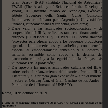
Gran Sasso), INAF (Instituto Nacional de Astrofísica),
TWAS (The Academy of Sciences for the Developing
World), IIT (Instituto Italiano de Tecnología, Génova),
Istituto Superiore della Sanità, CUIA (Consorcio
Interuniversitario Italiano para Argentina), Universidades
italianas, latinoamericanas y caribeñas, entre otros;
Darle valor a las actividades socioeconómicas y de
cooperación del IILA, realizadas tanto con financiamiento
europeo (EUROsociAL y El PAcCTO), como italianas
(proyectos para ofrecer apoyo a los pequeños productores
agrícolas latino-americanos y caribeños, con atención
especial al empoderamiento femenino y al desarrollo
territorial sostenible como apoyo a la defensa del
patrimonio cultural y a la seguridad de las franjas más
vulnerables de la población);
Dar apoyo a las nuevas actividades culturales del IILA,
sobre todo al relanzamiento del histórico Premio IILA-
Literatura y a la primera gran exposición – a nivel mundial
– sobre el Qhapaq Ñan, el Gran Camino de los Andes –
Patrimonio de la Humanidad UNESCO.
Roma, 10 de octubre de 2019
1
Cuba no se considera estado miembro de la OEA y no participa en ninguno de sus
mecanismos.