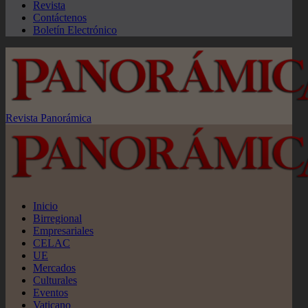
Revista
Contáctenos
Boletín Electrónico
Revista Panorámica
Inicio
Birregional
Empresariales
CELAC
UE
Mercados
Culturales
Eventos
Vaticano