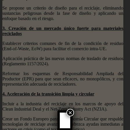
Se propone un criterio de diseño para el reciclaje, eliminando
sustancias peligrosas desde la fase de diseño y aplicando un
enfoque basado en el riesgo.
3.⁠ ⁠Creación de un mercado único fuerte para materiales
reciclados
Establecer criterios comunes de fin de la condición de residuo
(End-of-Waste, EoW) para facilitar el comercio intra-UE.
Aplicación práctica de las nuevas normas de traslado de residuos
(Reglamento 1157/2024).
Reformar los esquemas de Responsabilidad Ampliada del
Productor (EPR) para que sean eficaces, no monopólicos, y con
representación adecuada de recicladores.
4.⁠ ⁠Aceleración de la transición limpia y circular
Incluir a la industria del reciclaje en los marcos de apoyo del
Clean Industrial Deal y el Net-Zero Industry Act (NZIA).
×
Crear un Fondo Europeo para la Economía Circular que respalde
tecnologías de reciclaje avanzadas y ofrezca ayudas inmediatas a
sectores en crisis (como el textil o el plástico).