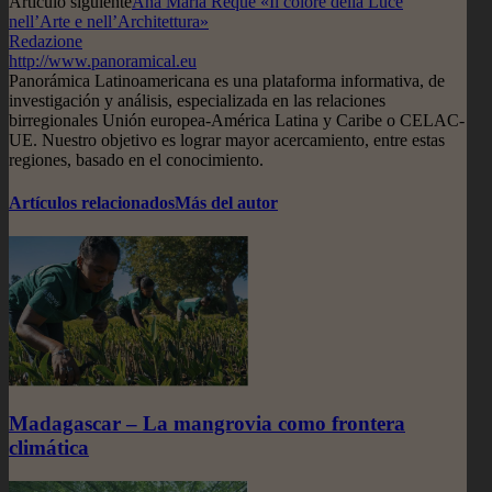
Artículo siguiente
Ana María Reque «Il colore della Luce
nell’Arte e nell’Architettura»
Redazione
http://www.panoramical.eu
Panorámica Latinoamericana es una plataforma informativa, de
investigación y análisis, especializada en las relaciones
birregionales Unión europea-América Latina y Caribe o CELAC-
UE. Nuestro objetivo es lograr mayor acercamiento, entre estas
regiones, basado en el conocimiento.
Artículos relacionados
Más del autor
Madagascar – La mangrovia como frontera
climática