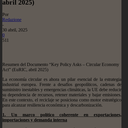
abril 2025)
Por
Redazione
-
30 abril, 2025
0
511
Resumen del Documento “Key Policy Asks – Circular Economy
Act” (EuRIC, abril 2025)
La economía circular es ahora un pilar esencial de la estrategia
industrial europea. Frente a desafíos geopolíticos, cadenas de
suministro inestables y emergencias climáticas, la UE debe reducir
su dependencia de recursos, retener materiales y bajar emisiones.
En este contexto, el reciclaje se posiciona como motor estratégico
para alcanzar resiliencia económica y descarbonización.
1.⁠ ⁠Un marco político coherente en exportaciones,
importaciones y demanda interna