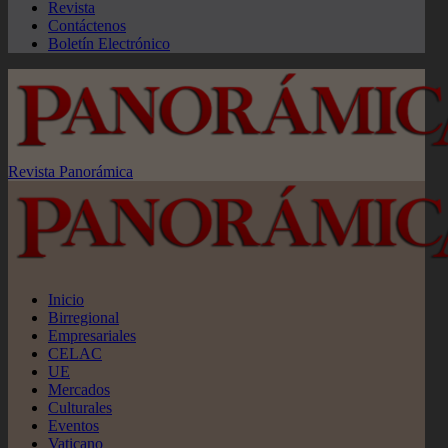
Revista
Contáctenos
Boletín Electrónico
Revista Panorámica
Inicio
Birregional
Empresariales
CELAC
UE
Mercados
Culturales
Eventos
Vaticano