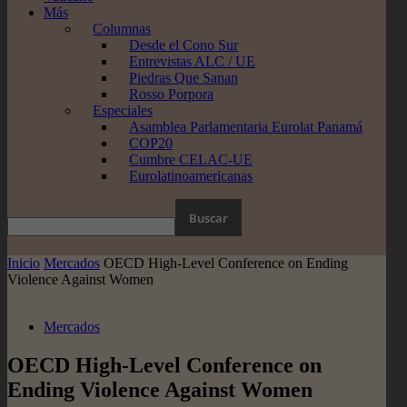
Más
Columnas
Desde el Cono Sur
Entrevistas ALC / UE
Piedras Que Sanan
Rosso Porpora
Especiales
Asamblea Parlamentaria Eurolat Panamá
COP20
Cumbre CELAC-UE
Eurolatinoamericanas
Inicio
Mercados
OECD High-Level Conference on Ending
Violence Against Women
Mercados
OECD High-Level Conference on
Ending Violence Against Women