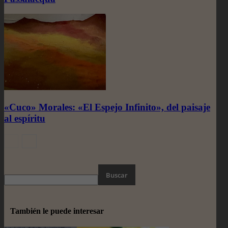
«Cuco» Morales: «El Espejo Infinito», del paisaje
al espíritu
También le puede interesar