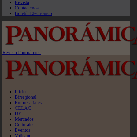
Revista
Contáctenos
Boletín Electrónico
Revista Panorámica
Inicio
Birregional
Empresariales
CELAC
UE
Mercados
Culturales
Eventos
Vaticano