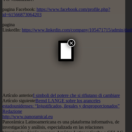
pagina Facebook:
https://www.facebook.com/profile.php?
id=61566873064203
pagina
LinkedIn:
https://www.linkedin.com/company/105471715/admin/das
×
Artículo anterior
I simboli del potere che si rifiutano di cambiare
Artículo siguiente
Bernd LANGE sobre los aranceles
estadounidenses: “Injustificados, ilegales y desproporcionados”
Redazione
http://www.panoramical.eu
Panorámica Latinoamericana es una plataforma informativa, de
investigación y análisis, especializada en las relaciones