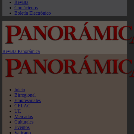
Revista
Contáctenos
Boletín Electrónico
Revista Panorámica
Inicio
Birregional
Empresariales
CELAC
UE
Mercados
Culturales
Eventos
Vaticano