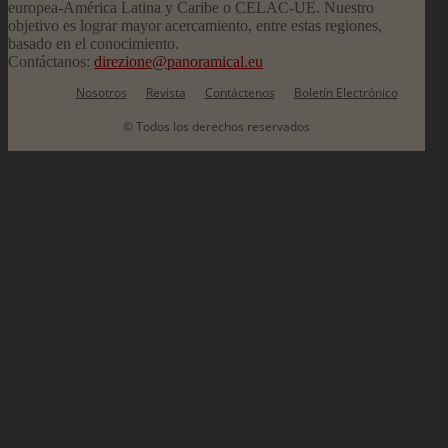
europea-América Latina y Caribe o CELAC-UE. Nuestro
objetivo es lograr mayor acercamiento, entre estas regiones,
basado en el conocimiento.
Contáctanos:
direzione@panoramical.eu
Nosotros
Revista
Contáctenos
Boletín Electrónico
© Todos los derechos reservados