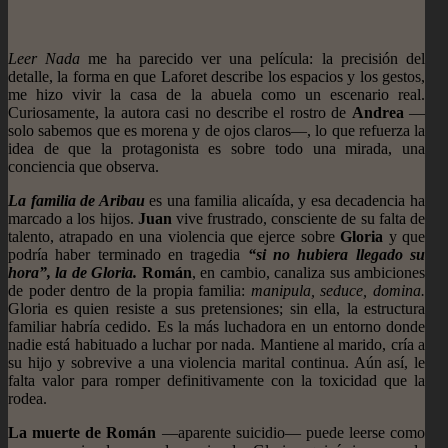
Leer Nada
me ha parecido ver una película: la precisión del
detalle, la forma en que Laforet describe los espacios y los gestos,
me hizo vivir la casa de la abuela como un escenario real.
Curiosamente, la autora casi no describe el rostro de
Andrea
—
solo sabemos que es morena y de ojos claros—, lo que refuerza la
idea de que la protagonista es sobre todo una mirada, una
conciencia que observa.
La familia de Aribau
es una familia alicaída, y esa decadencia ha
marcado a los hijos.
Juan
vive frustrado, consciente de su falta de
talento, atrapado en una violencia que ejerce sobre
Gloria
y que
podría haber terminado en tragedia
“si no hubiera llegado su
hora”, la de Gloria.
Román
, en cambio, canaliza sus ambiciones
de poder dentro de la propia familia:
manipula, seduce, domina.
Gloria es quien resiste a sus pretensiones; sin ella, la estructura
familiar habría cedido. Es la más luchadora en un entorno donde
nadie está habituado a luchar por nada. Mantiene al marido, cría a
su hijo y sobrevive a una violencia marital continua. Aún así, le
falta valor para romper definitivamente con la toxicidad que la
rodea.
La muerte de Román
—aparente suicidio— puede leerse como