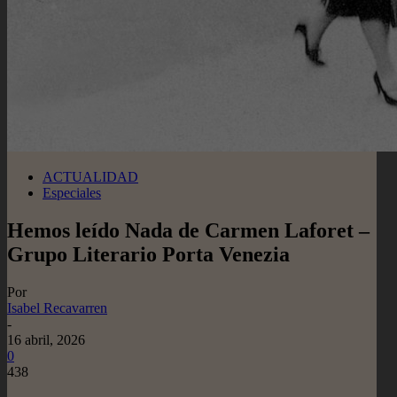
ACTUALIDAD
Especiales
Hemos leído Nada de Carmen Laforet –
Grupo Literario Porta Venezia
Por
Isabel Recavarren
-
16 abril, 2026
0
438