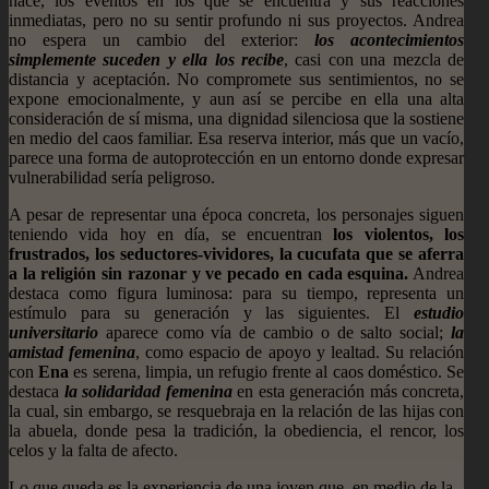
hace, los eventos en los que se encuentra y sus reacciones
inmediatas, pero no su sentir profundo ni sus proyectos. Andrea
no espera un cambio del exterior:
los acontecimientos
simplemente suceden y ella los recibe
, casi con una mezcla de
distancia y aceptación. No compromete sus sentimientos, no se
expone emocionalmente, y aun así se percibe en ella una alta
consideración de sí misma, una dignidad silenciosa que la sostiene
en medio del caos familiar. Esa reserva interior, más que un vacío,
parece una forma de autoprotección en un entorno donde expresar
vulnerabilidad sería peligroso.
A pesar de representar una época concreta, los personajes siguen
teniendo vida hoy en día, se encuentran
los violentos, los
frustrados, los seductores-vividores, la cucufata que se aferra
a la religión sin razonar y ve pecado en cada esquina.
Andrea
destaca como figura luminosa: para su tiempo, representa un
estímulo para su generación y las siguientes. El
estudio
universitario
aparece como vía de cambio o de salto social;
la
amistad femenina
, como espacio de apoyo y lealtad. Su relación
con
Ena
es serena, limpia, un refugio frente al caos doméstico. Se
destaca
la solidaridad femenina
en esta generación más concreta,
la cual, sin embargo, se resquebraja en la relación de las hijas con
la abuela, donde pesa la tradición, la obediencia, el rencor, los
celos y la falta de afecto.
Lo que queda es la experiencia de una joven que, en medio de la