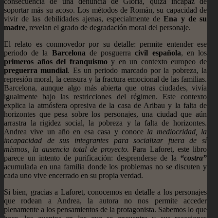
consecuencia de una denuncia de Gloria, quizá incapaz de
soportar más su acoso. Los métodos de Román, su capacidad de
vivir de las debilidades ajenas, especialmente de
Ena
y de su
madre
, revelan el grado de degradación moral del personaje.
El relato es conmovedor por su detalle: permite entender ese
periodo de la
Barcelona
de posguerra
civil española
, en los
primeros años del franquismo
y en un contexto europeo de
preguerra mundial
. Es un periodo marcado por la pobreza, la
represión moral, la censura y la fractura emocional de las familias.
Barcelona, aunque algo más abierta que otras ciudades, vivía
igualmente bajo las restricciones del régimen. Este contexto
explica la atmósfera opresiva de la casa de Aribau y la falta de
horizontes que pesa sobre los personajes, una ciudad que aún
arrastra la rigidez social, la pobreza y la falta de horizontes.
Andrea vive un año en esa casa y conoce
la mediocridad, la
incapacidad de sus integrantes para socializar fuera de sí
mismos, la ausencia total de proyecto.
Para Laforet, este libro
parece un intento de purificación: desprenderse de la
“costra”
acumulada en una familia donde los problemas no se discuten y
cada uno vive encerrado en su propia verdad.
Si bien, gracias a Laforet, conocemos en detalle a los personajes
que rodean a Andrea, la autora no nos permite acceder
plenamente a los pensamientos de la protagonista. Sabemos lo que