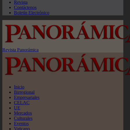
Revista
Contáctenos
Boletín Electrónico
Revista Panorámica
Inicio
Birregional
Empresariales
CELAC
UE
Mercados
Culturales
Eventos
Vaticano