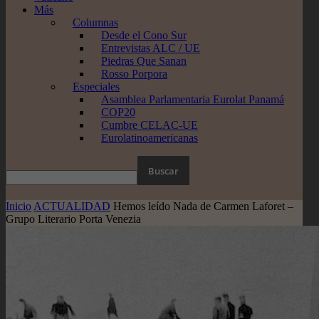
Más
Columnas
Desde el Cono Sur
Entrevistas ALC / UE
Piedras Que Sanan
Rosso Porpora
Especiales
Asamblea Parlamentaria Eurolat Panamá
COP20
Cumbre CELAC-UE
Eurolatinoamericanas
Inicio
ACTUALIDAD
Hemos leído Nada de Carmen Laforet –
Grupo Literario Porta Venezia