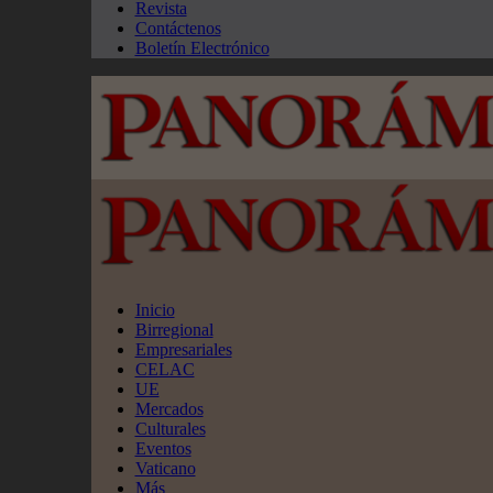
Revista
Contáctenos
Boletín Electrónico
Inicio
Birregional
Empresariales
CELAC
UE
Mercados
Culturales
Eventos
Vaticano
Más