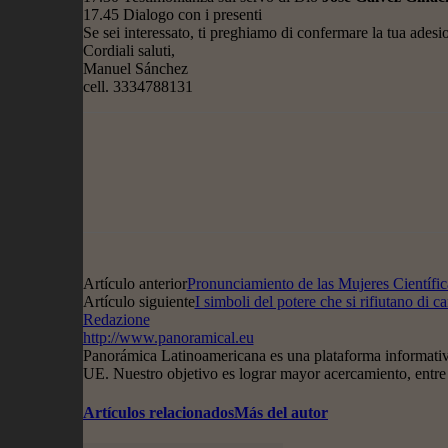
17.45 Dialogo con i presenti
Se sei interessato, ti preghiamo di confermare la tua adesi
Cordiali saluti,
Manuel Sánchez
cell. 3334788131
Artículo anterior
Pronunciamiento de las Mujeres Científic
Artículo siguiente
I simboli del potere che si rifiutano di c
Redazione
http://www.panoramical.eu
Panorámica Latinoamericana es una plataforma informativa
UE. Nuestro objetivo es lograr mayor acercamiento, entre 
Artículos relacionados
Más del autor