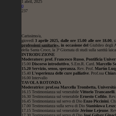
1 abril, 2025
0
237
Carissimo/a,
giovedì
3 aprile 2025, dalle ore 15.00 alle ore 18.00
, 
professioni sanitarie»
, in occasione del
Giubileo degli 
della Santa Croce, la 3ª Giornata di studi sulla santità laica
INTRODUZIONE
Moderatore: prof. Francesco Russo
,
Pontificia Univer
15.00
Discorso introduttivo
, S.Em.R. Card.
Marcello S
15.20 Servizio, senso, speranza.
Rev. Prof.
Martı́n Luq
15.40
L’esperienza delle cure palliative
. Prof.ssa
Chiar
16.00 Intervallo
TAVOLA ROTONDA
Moderatrice: prof.ssa Marcella Trombetta, Universi
16.15 Testimonianza sul venerabile
Vittorio Trancanelli
.
16.30 Testimonianza sul venerabile
Ernesto Cofiño
. Rev
16.45 Testimonianza sul servo di Dio
Enzo Piccinini
. Chi
17.00 Testimonianza sulla serva di Dio
Stanisława Lesz
17.15 Testimonianza sul venerabile
Jérôme Lejeune
. Re
17.30 Testimonianza sul servo di Dio
José Gálvez Ginac