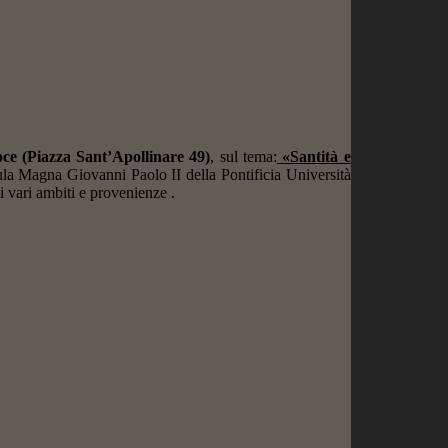
oce (Piazza Sant’Apollinare 49)
, sul tema:
«Santità e
ula Magna Giovanni Paolo II della Pontificia Università
di vari ambiti e provenienze .