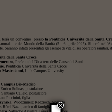
si terrà un convegno presso
la Pontificia Università della Santa Cr
Ammalati e del Mondo della Sanità (5 – 6 aprile 2025). Si terrà nell’A
le. Saranno infatti presentati gli esempi di vita di sei operatori sanitari, 
sità della Santa Croce
emeraro
, Prefetto del Dicastero delle Cause dei Santi
ue
, Pontificia Università della Santa Croce
a Mastroianni
, Link Campus University
tà Campus Bio-Medico
 Enrico Solinas, postulatore
. Santiago Callejo, postulatore
ara Piccinini, figlia
czyńska
. Wlodzimierz Redzioch, biografo
×
v. Rémi Bazin, amico di famiglia
hero
. Salvador Aguilera López, postulatore