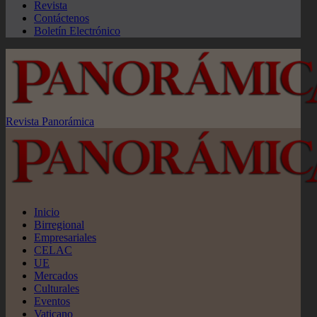
Revista
Contáctenos
Boletín Electrónico
Revista Panorámica
Inicio
Birregional
Empresariales
CELAC
UE
Mercados
Culturales
Eventos
Vaticano