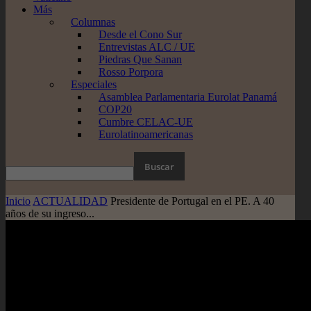
Más
Columnas
Desde el Cono Sur
Entrevistas ALC / UE
Piedras Que Sanan
Rosso Porpora
Especiales
Asamblea Parlamentaria Eurolat Panamá
COP20
Cumbre CELAC-UE
Eurolatinoamericanas
Inicio
ACTUALIDAD
Presidente de Portugal en el PE. A 40
años de su ingreso...