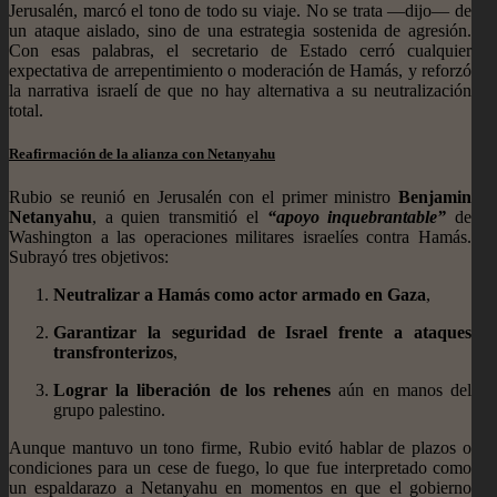
Jerusalén, marcó el tono de todo su viaje. No se trata —dijo— de
un ataque aislado, sino de una estrategia sostenida de agresión.
Con esas palabras, el secretario de Estado cerró cualquier
expectativa de arrepentimiento o moderación de Hamás, y reforzó
la narrativa israelí de que no hay alternativa a su neutralización
total.
Reafirmación de la alianza con Netanyahu
Rubio se reunió en Jerusalén con el primer ministro
Benjamin
Netanyahu
, a quien transmitió el
“apoyo inquebrantable”
de
Washington a las operaciones militares israelíes contra Hamás.
Subrayó tres objetivos:
Neutralizar a Hamás como actor armado en Gaza
,
Garantizar la seguridad de Israel frente a ataques
transfronterizos
,
Lograr la liberación de los rehenes
aún en manos del
grupo palestino.
Aunque mantuvo un tono firme, Rubio evitó hablar de plazos o
condiciones para un cese de fuego, lo que fue interpretado como
un espaldarazo a Netanyahu en momentos en que el gobierno