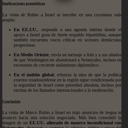
Implicaciones geopolíticas
La visita de Rubio a Israel se inscribe en una coyuntura más
amplia:
En EE.UU.
, responde a una agenda interna donde el
apoyo a Israel goza de fuerte respaldo bipartidista, aunque
también encuentra voces críticas en sectores demócratas
progresistas.
En Medio Oriente
, envía un mensaje a Irán y a sus aliados
de que Washington no abandonará a Netanyahu, incluso en
escenarios de creciente aislamiento diplomático.
En el ámbito global
, refuerza la idea de que la política
exterior estadounidense en la región sigue condicionada por
la seguridad de Israel como prioridad absoluta, incluso por
encima de los llamados internacionales a la moderación.
Conclusión
La visita de Marco Rubio a Israel no trajo anuncios de tregua ni
avances hacia una solución negociada. Más bien consolidó la
imagen de un
EE.UU. alineado de manera incondicional con
Netanyahu
, dispuesto a sostener la ofensiva militar a pesar del