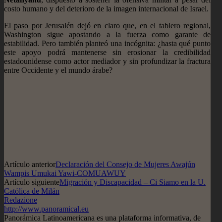
costo humano y del deterioro de la imagen internacional de Israel.
El paso por Jerusalén dejó en claro que, en el tablero regional,
Washington sigue apostando a la fuerza como garante de
estabilidad. Pero también planteó una incógnita: ¿hasta qué punto
este apoyo podrá mantenerse sin erosionar la credibilidad
estadounidense como actor mediador y sin profundizar la fractura
entre Occidente y el mundo árabe?
Artículo anterior
Declaración del Consejo de Mujeres Awajún
Wampis Umukai Yawi-COMUAWUY
Artículo siguiente
Migración y Discapacidad – Ci Siamo en la U.
Católica de Milán
Redazione
http://www.panoramical.eu
Panorámica Latinoamericana es una plataforma informativa, de