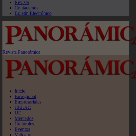
Revista
Contáctenos
Boletín Electrónico
Revista Panorámica
Inicio
Birregional
Empresariales
CELAC
UE
Mercados
Culturales
Eventos
Vaticano