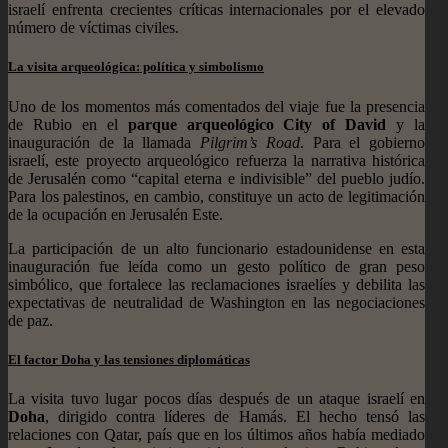
israelí enfrenta crecientes críticas internacionales por el elevado
número de víctimas civiles.
La visita arqueológica: política y simbolismo
Uno de los momentos más comentados del viaje fue la presencia
de Rubio en el
parque arqueológico City of David
y la
inauguración de la llamada
Pilgrim’s Road
. Para el gobierno
israelí, este proyecto arqueológico refuerza la narrativa histórica
de Jerusalén como “capital eterna e indivisible” del pueblo judío.
Para los palestinos, en cambio, constituye un acto de legitimación
de la ocupación en Jerusalén Este.
La participación de un alto funcionario estadounidense en esta
inauguración fue leída como un gesto político de gran peso
simbólico, que fortalece las reclamaciones israelíes y debilita las
expectativas de neutralidad de Washington en las negociaciones
de paz.
El factor Doha y las tensiones diplomáticas
La visita tuvo lugar pocos días después de un ataque israelí en
Doha
, dirigido contra líderes de Hamás. El hecho tensó las
relaciones con Qatar, país que en los últimos años había mediado