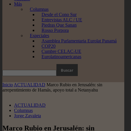
Más
Columnas
Desde el Cono Sur
Entrevistas ALC / UE
Piedras Que Sanan
Rosso Porpora
Especiales
Asamblea Parlamentaria Eurolat Panamá
COP20
Cumbre CELAC-UE
Eurolatinoamericanas
Inicio
ACTUALIDAD
Marco Rubio en Jerusalén: sin
arrepentimiento de Hamás, apoyo total a Netanyahu
ACTUALIDAD
Columnas
Jorge Zavaleta
Marco Rubio en Jerusalén: sin