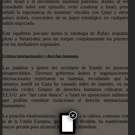
entre Israel y el movimiento islamista palestino. Rubio, al ser
consultado sobre este episodio, evitó condenar a Israel, pero
señaló la importancia de mantener vínculos con Qatar y otros
países árabes, conscientes de su papel estratégico en cualquier
salida negociada.
Este equilibrio precario ilustra la estrategia de Rubio: respaldo
pleno a Netanyahu, pero sin romper completamente los puentes
con los mediadores regionales.
Críticas internacionales y derechos humanos
Las palabras y gestos del secretario de Estado no pasaron
desapercibidos. Diversos gobiernos árabes y organizaciones
internacionales expresaron su malestar, recordando que la
ofensiva israelí en Gaza ha causado miles de muertes, en su
mayoría civiles. Grupos de derechos humanos criticaron a
EE.UU. por “dar carta blanca” a Israel en operaciones militares
que podrían constituir violaciones al derecho internacional
humanitario.
×
La posición estadounidense, con Rubio a la cabeza, contrasta con
la de la Unión Europea, que, aunque dividida, ha manifestado
mayor presión para alcanzar una tregua inmediata.