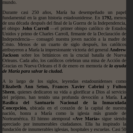
mundo.
Durante casi 250 años, María ha desempeñado un papel
fundamental en la gran historia estadounidense. En
1792,
menos
de una década después del final de la Guerra de la Independencia,
el obispo
John Carroll
—el primer obispo católico de Estados
Unidos y primo de Charles Carroll, firmante de la Declaración de
Independencia— consagró nuestra joven nación a la madre de
Cristo. Menos de un cuarto de siglo después, los católicos
atribuyeron a María la impresionante victoria del general
Andrew
Jackson
sobre los británicos en la crucial batalla de Nueva
Orleans. Cada año, los católicos celebran una misa de Acción de
Gracias en Nueva Orleans el 8 de enero en memoria de
la ayuda
de María para salvar la ciudad.
A lo largo de los siglos, leyendas estadounidenses como
Elizabeth Ann Seton, Frances Xavier Cabrini y Fulton
Sheen
, quienes dedicaron su vida a glorificar a Dios al servicio
del prójimo, han tenido una profunda devoción a María.
La
Basílica del Santuario Nacional de la Inmaculada
Concepción,
ubicada en el corazón de la capital de nuestra
nación, honra a María como la iglesia más grande de
Norteamérica. El himno atemporal
«Ave María»
sigue siendo
apreciado por innumerables ciudadanos. Ella ha inspirado la
fundación de innumerables iglesias, hospitales y escuelas. Casi 50