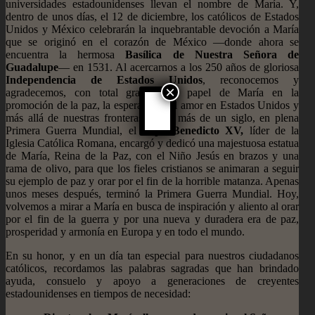
universidades estadounidenses llevan el nombre de María. Y,
dentro de unos días, el 12 de diciembre, los católicos de Estados
Unidos y México celebrarán la inquebrantable devoción a María
que se originó en el corazón de México —donde ahora se
encuentra la hermosa
Basílica de Nuestra Señora de
Guadalupe
— en 1531. Al acercarnos a los 250 años de gloriosa
Independencia de Estados Unidos
, reconocemos y
×
agradecemos, con total gratitud, el papel de María en la
promoción de la paz, la esperanza y el amor en Estados Unidos y
más allá de nuestras fronteras. Hace más de un siglo, en plena
Primera Guerra Mundial, el
Papa Benedicto XV,
líder de la
Iglesia Católica Romana, encargó y dedicó una majestuosa estatua
de María, Reina de la Paz, con el Niño Jesús en brazos y una
rama de olivo, para que los fieles cristianos se animaran a seguir
su ejemplo de paz y orar por el fin de la horrible matanza. Apenas
unos meses después, terminó la Primera Guerra Mundial. Hoy,
volvemos a mirar a María en busca de inspiración y aliento al orar
por el fin de la guerra y por una nueva y duradera era de paz,
prosperidad y armonía en Europa y en todo el mundo.
En su honor, y en un día tan especial para nuestros ciudadanos
católicos, recordamos las palabras sagradas que han brindado
ayuda, consuelo y apoyo a generaciones de creyentes
estadounidenses en tiempos de necesidad: