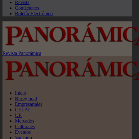
Revista
Contáctenos
Boletín Electrónico
Revista Panorámica
Inicio
Birregional
Empresariales
CELAC
UE
Mercados
Culturales
Eventos
Vaticano