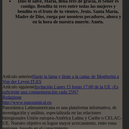
Dios te salve, María, llena eres de gracia, el Señor es
contigo. Bendita tú eres entre todas las mujeres y
bendito es el fruto de tu vientre, Jesús. Santa María,
Madre de Dios, ruega por nosotros pecadores, ahora y
en la hora de nuestra muerte. Amén.
Artículo anterior
Hazte la fama y tírate a la cama: de Mogherini a
Von der Leyen IT-ES
Artículo siguiente
Invitación Lunes 15 horas 17.00 de la UE ¿Es
suficiente una conmemoración cada 25N?
Redazione
http://www.panoramical.eu
Panorámica Latinoamericana es una plataforma informativa, de
investigación y análisis, especializada en las relaciones
birregionales Unión europea-América Latina y Caribe o CELAC-
UE. Nuestro objetivo es lograr mayor acercamiento, entre estas
regiones, basado en el conocimiento.