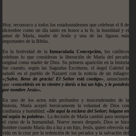
Hoy, reconozco a todos los estadounidenses que celebran el 8 de
diciembre como un día santo en honor a la fe, la humildad y el
amor de María, madre de Jesús y una de las figuras más
importantes de la Biblia.
En la festividad de la
Inmaculada Concepción,
los católicos
celebran lo que consideran la liberación de María del pecado
original como madre de Dios. Su primera aparición en la historia
fue cuando, según las Sagradas Escrituras, el ángel Gabriel la
saludó en el pueblo de Nazaret con la noticia de un milagro:
«¡Salve, llena de gracia! El Señor está contigo»
, anunciando
que «
concebirás en tu vientre y darás a luz un hijo, y le pondrás
por nombre Jesús».
En uno de los actos más profundos y trascendentales de la
historia, María aceptó heroicamente la voluntad de Dios con
confianza y humildad:
«He aquí la esclava del Señor; hágase en
mí según tu palabra»
. La decisión de María cambió para siempre
el curso de la humanidad. Nueve meses después, Dios se hizo
hombre cuando María dio a luz a un hijo, Jesús, quien ofrecería su
vida en la cruz por la redención de los pecados y la salvación del