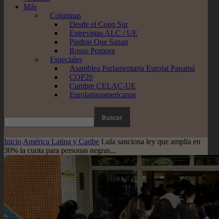
Más
Columnas
Desde el Cono Sur
Entrevistas ALC / UE
Piedras Que Sanan
Rosso Porpora
Especiales
Asamblea Parlamentaria Eurolat Panamá
COP20
Cumbre CELAC-UE
Eurolatinoamericanas
Inicio
América Latina y Caribe
Lula sanciona ley que amplia en
30% la cuota para personas negras...