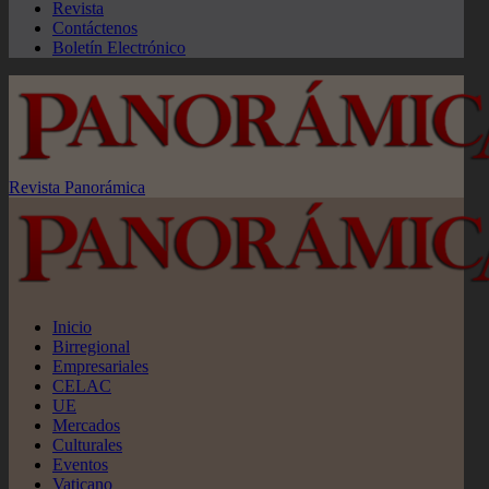
Revista
Contáctenos
Boletín Electrónico
Revista Panorámica
Inicio
Birregional
Empresariales
CELAC
UE
Mercados
Culturales
Eventos
Vaticano