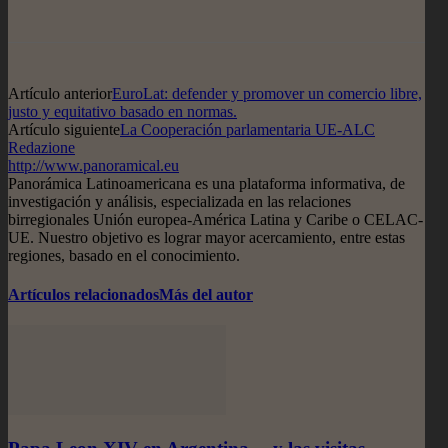
Artículo anterior
EuroLat: defender y promover un comercio libre,
justo y equitativo basado en normas.
Artículo siguiente
La Cooperación parlamentaria UE-ALC
Redazione
http://www.panoramical.eu
Panorámica Latinoamericana es una plataforma informativa, de
investigación y análisis, especializada en las relaciones
birregionales Unión europea-América Latina y Caribe o CELAC-
UE. Nuestro objetivo es lograr mayor acercamiento, entre estas
regiones, basado en el conocimiento.
Artículos relacionados
Más del autor