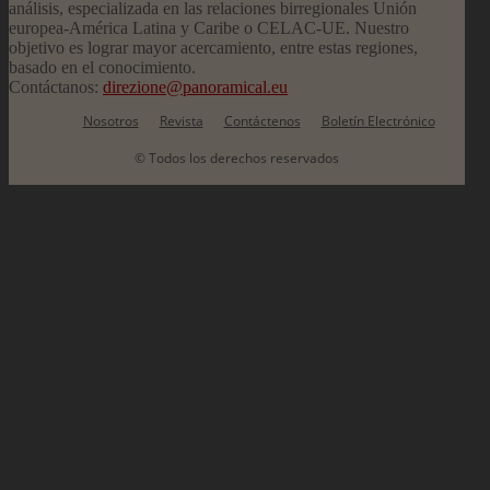
análisis, especializada en las relaciones birregionales Unión
europea-América Latina y Caribe o CELAC-UE. Nuestro
objetivo es lograr mayor acercamiento, entre estas regiones,
basado en el conocimiento.
Contáctanos:
direzione@panoramical.eu
Nosotros
Revista
Contáctenos
Boletín Electrónico
© Todos los derechos reservados