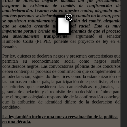
«Una de nuestras mayores batallas allí fue precisamente
asegurar la existencia de comités de confirmación de
autodeclaración. Usaron esto en nuestra contra, alegando que
muchas personas se declaraban negras cuando no lo eran, pero
×
se opusieron rotundamente a la creación del comité, alegando
que se estaba creando un tribunal racial. Esto es muy
importante porque brinda mayores garantías de que el proceso
sea absolutamente transparente»
, argumentó el senador
Humberto Costa (PT-PE), ponente del proyecto de ley en el
Senado.
Por ley, quienes se declaren negros y presenten características que
permitan su reconocimiento social como negros serán
considerados negros. Las convocatorias públicas de los concursos
deben contemplar procesos de confirmación que complementen la
autodeclaración, siguiendo directrices como la estandarización de
las normas en todo el país, la participación de especialistas, el uso
de criterios que consideren las características regionales, la
garantía de apelación y el requisito de una decisión unánime para
que el órgano colegiado responsable de la confirmación concluya
que la atribución de identidad difiere de la declaración del
candidato.
La ley también incluye una nueva reevaluación de la política
en una década.