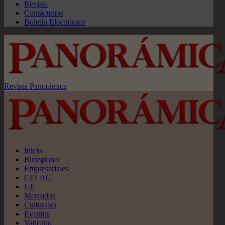
Revista
Contáctenos
Boletín Electrónico
Revista Panorámica
Inicio
Birregional
Empresariales
CELAC
UE
Mercados
Culturales
Eventos
Vaticano