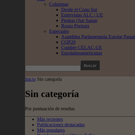
Columnas
Desde el Cono Sur
Entrevistas ALC / UE
Piedras Que Sanan
Rosso Porpora
Especiales
Asamblea Parlamentaria Eurolat Pana
COP20
Cumbre CELAC-UE
Eurolatinoamericanas
Inicio
Sin categoría
Sin categoría
Por puntuación de reseñas
Más recientes
Publicaciones destacadas
Más populares