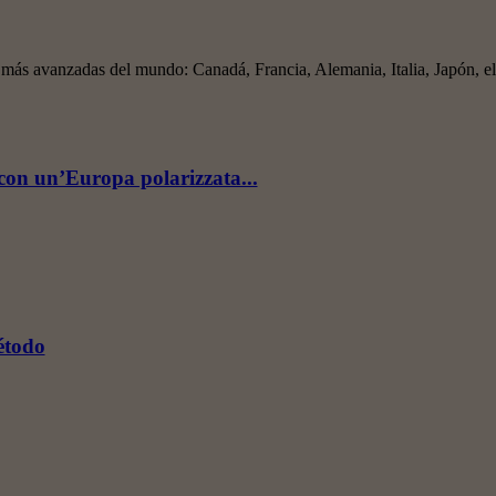
s más avanzadas del mundo: Canadá, Francia, Alemania, Italia, Japón, e
con un’Europa polarizzata...
étodo