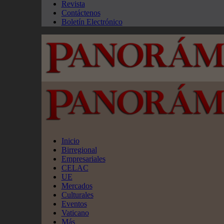
Revista
Contáctenos
Boletín Electrónico
Inicio
Birregional
Empresariales
CELAC
UE
Mercados
Culturales
Eventos
Vaticano
Más