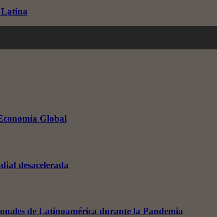
 Latina
a Economía Global
dial desacelerada
ionales de Latinoamérica durante la Pandemia