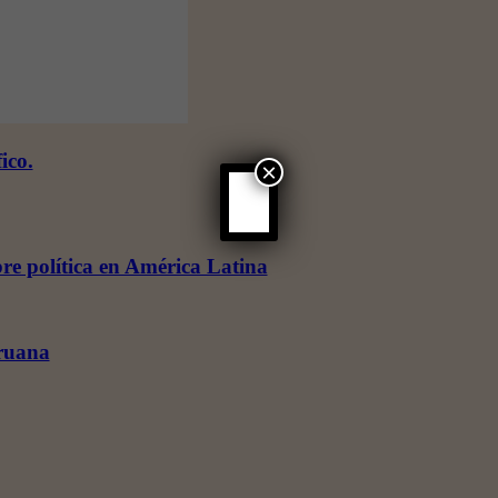
ico.
×
re política en América Latina
eruana