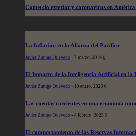
Comercio exterior y coronavírus en América
La Inflación en la Alianza del Pacífico
Javier Zuniga Quevedo
-
7 marzo, 2019
0
El Impacto de la Inteligencia Artificial en l
Javier Zuniga Quevedo
-
18 enero, 2026
0
Las cuentas corrientes en una economía mun
Javier Zuniga Quevedo
-
4 febrero, 2023
0
El comportamiento de las Reservas Internac