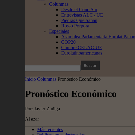
Columnas
Desde el Cono Sur
Entrevistas ALC / UE
Piedras Que Sanan
Rosso Porpora
Especiales
Asamblea Parlamentaria Eurolat Pana
COP20
Cumbre CELAC-UE
Eurolatinoamericanas
Inicio
Columnas
Pronóstico Económico
Pronóstico Económico
Por: Javier Zuñiga
Al azar
Más recientes
Publicaciones destacadas