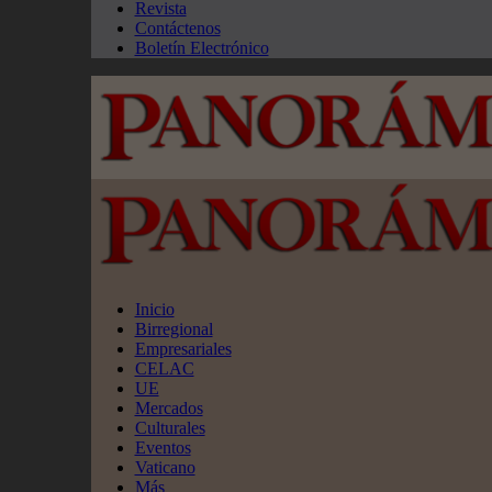
Revista
Contáctenos
Boletín Electrónico
Inicio
Birregional
Empresariales
CELAC
UE
Mercados
Culturales
Eventos
Vaticano
Más