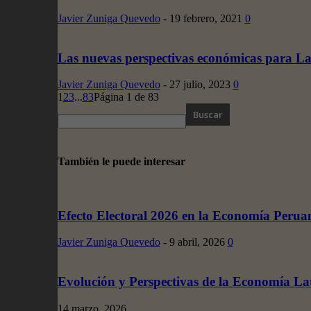
Javier Zuniga Quevedo
-
19 febrero, 2021
0
Las nuevas perspectivas económicas para L
Javier Zuniga Quevedo
-
27 julio, 2023
0
1
2
3
...
83
Página 1 de 83
También le puede interesar
Efecto Electoral 2026 en la Economía Perua
Javier Zuniga Quevedo
-
9 abril, 2026
0
Evolución y Perspectivas de la Economía L
14 marzo, 2026